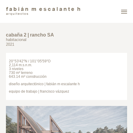
cabaña 2 | rancho SA
habitacional
2021
20°53'42"N / 101°05'59"O
2,114 m.s.n.m.
3 niveles
730 m² terreno
643.14 m² construcción
diseño arquitectónico | fabián m escalante h
equipo de trabajo | francisco vázquez