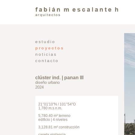
estudio
proyectos
noticias
contacto
clúster ind. | panan III
diseño urbano
2024
21°01'10"N / 101°54"O
1,780 m.s.n.m.
5,780.40 m² terreno
edificio | 4 niveles
3,128.81 m² construcción
caseta vigilancia